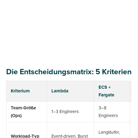
Die Entscheidungsmatrix: 5 Kriterien
ECS +
Kriterium
Lambda
E
Fargate
Team-Größe
3–8
1–3 Engineers
8
(Ops)
Engineers
K
Langläufer,
Workload-Typ
Event-driven, Burst
M