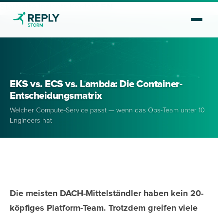
Startseite
Insights
Kontakt
EN
EKS vs. ECS vs. Lambda: Die Container-
Entscheidungsmatrix
Welcher Compute-Service passt — wenn das Ops-Team unter 10
Engineers hat
Die meisten DACH-Mittelständler haben kein 20-
köpfiges Platform-Team. Trotzdem greifen viele