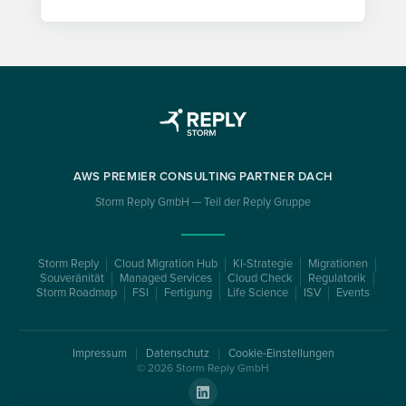
AWS PREMIER CONSULTING PARTNER DACH
Storm Reply GmbH — Teil der Reply Gruppe
Storm Reply
Cloud Migration Hub
KI-Strategie
Migrationen
Souveränität
Managed Services
Cloud Check
Regulatorik
Storm Roadmap
FSI
Fertigung
Life Science
ISV
Events
Impressum
Datenschutz
Cookie-Einstellungen
© 2026 Storm Reply GmbH