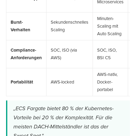
Microservices
A
Minuten-
M
Burst-
Sekundenschnelles
Scaling mit
S
Verhalten
Scaling
Auto Scaling
H
S
Compliance-
SOC, ISO (via
SOC, ISO,
B
Anforderungen
AWS)
BSI C5
C
AWS-nativ,
K
Portabilität
AWS-locked
Docker-
p
portabel
M
„ECS Fargate bietet 80 % der Kubernetes-
Vorteile bei 20 % der Komplexität. Für die
meisten DACH-Mittelständler ist das der